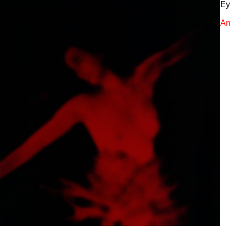
Ey
An